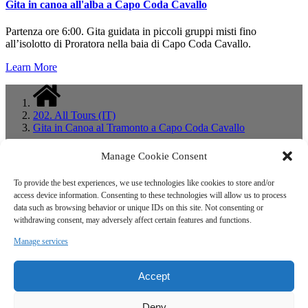
Gita in canoa all'alba a Capo Coda Cavallo
Partenza ore 6:00. Gita guidata in piccoli gruppi misti fino
all’isolotto di Proratora nella baia di Capo Coda Cavallo.
Learn More
202. All Tours (IT)
Gita in Canoa al Tramonto a Capo Coda Cavallo
Manage Cookie Consent
Ecosport Sardinia
To provide the best experiences, we use technologies like cookies to store and/or
access device information. Consenting to these technologies will allow us to process
+39 333 1422999
+39 333 1422999
data such as browsing behavior or unique IDs on this site. Not consenting or
info@ecosportsardinia.it
withdrawing consent, may adversely affect certain features and functions.
Manage services
Accept
Deny