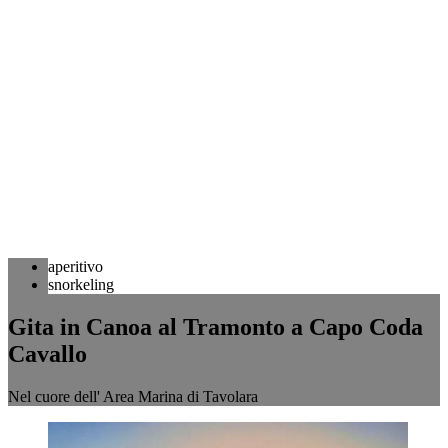
aperitivo
snorkeling
Gita in Canoa al Tramonto a Capo Coda
Cavallo
Nel cuore dell' Area Marina di Tavolara