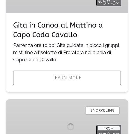
58.30
€
a
Capo
Coda
Gita in Canoa al Mattino a
Cavallo
Capo Coda Cavallo
Partenza ore 10:00. Gita guidata in piccoli gruppi
misti fino all’isolotto di Proratora nella baia di
Capo Coda Cavallo.
LEARN MORE
Gita
in
SNORKELING
Canoa
al
FROM
Tramonto