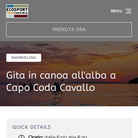
Skip to primary navigation
Skip to content
Skip to footer
MENU
PRENOTA ORA
SNORKELING
Gita in canoa all'alba a
Capo Coda Cavallo
QUICK DETAILS
Orario:
dalle 6:00 alle 8:30