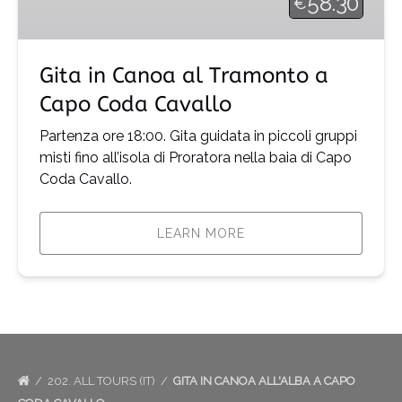
58.30
€
a
Capo
Coda
Gita in Canoa al Tramonto a
Cavallo
Capo Coda Cavallo
Partenza ore 18:00. Gita guidata in piccoli gruppi
misti fino all’isola di Proratora nella baia di Capo
Coda Cavallo.
LEARN MORE
202. ALL TOURS (IT)
GITA IN CANOA ALL'ALBA A CAPO