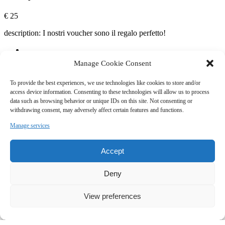
€
25
description: I nostri voucher sono il regalo perfetto!
Manage Cookie Consent
Email
To provide the best experiences, we use technologies like cookies to store and/or
access device information. Consenting to these technologies will allow us to process
data such as browsing behavior or unique IDs on this site. Not consenting or
withdrawing consent, may adversely affect certain features and functions.
Buoni Regalo
Manage services
Ecosport Sardinia
Accept
+39 333 1422999
+39 333 1422999
Deny
info@ecosportsardinia.it
View preferences