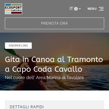
Vai alla navigazione principale
Vai al contenuto
Vai al piè di pagina
IT
MENU
Seleziona
la
tua
PRENOTA ORA
lingua
SNORKELING
Gita in Canoa al Tramonto
a Capo Coda Cavallo
Nel cuore dell' Area Marina di Tavolara
DETTAGLI RAPIDI