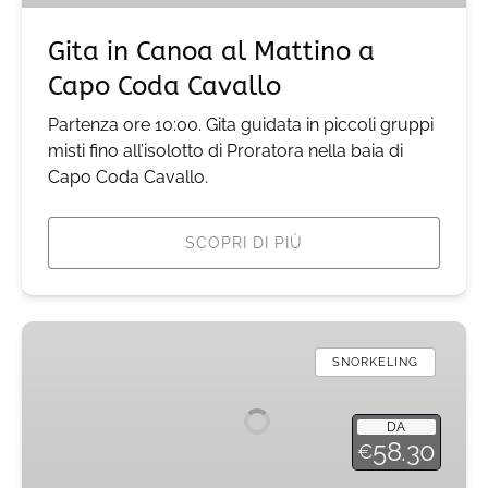
Capo
Coda
Gita in Canoa al Mattino a
Cavallo
Capo Coda Cavallo
Partenza ore 10:00. Gita guidata in piccoli gruppi
misti fino all’isolotto di Proratora nella baia di
Capo Coda Cavallo.
SCOPRI DI PIÙ
Gita
in
SNORKELING
canoa
all'alba
DA
a
58.30
€
Capo