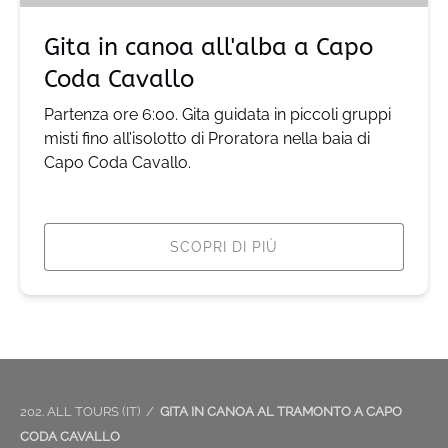
Coda
Cavallo
Gita in canoa all'alba a Capo
Coda Cavallo
Partenza ore 6:00. Gita guidata in piccoli gruppi
misti fino all’isolotto di Proratora nella baia di
Capo Coda Cavallo.
SCOPRI DI PIÙ
202. ALL TOURS (IT)
GITA IN CANOA AL TRAMONTO A CAPO
CODA CAVALLO